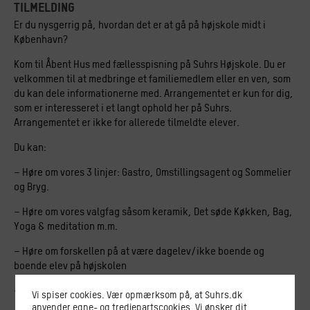
tilmelding
Er du nysgerrig på, hvordan det er at gå på højskole midt i
København?
Kom til Åbent Hus med fællesspisning på Suhrs Højskole. Du er
velkommen til at medbringe et familiemedlem eller en ven, som
du kan dele informationerne med. Arrangementet er kun for dig,
som er interesseret i et langt ophold her på Suhrs.
Arrangementet er ikke for allerede tilmeldte elever.
Du kan:
– Høre om vores 3 linjer: Gastro, Omstillingsagent og Sommelier
og Bryg.
– Høre om vores valgfag såsom keramik, Det søde Køkken, Bag,
Yoga & meditation m.m.
– Høre om forskellen på at være dagelev/ikke boende og
boende elev på højskolen
– Se højskolen og komme på en rundvisning
Vi spiser cookies. Vær opmærksom på, at Suhrs.dk
anvender egne- og tredjepartscookies. Vi ønsker dit