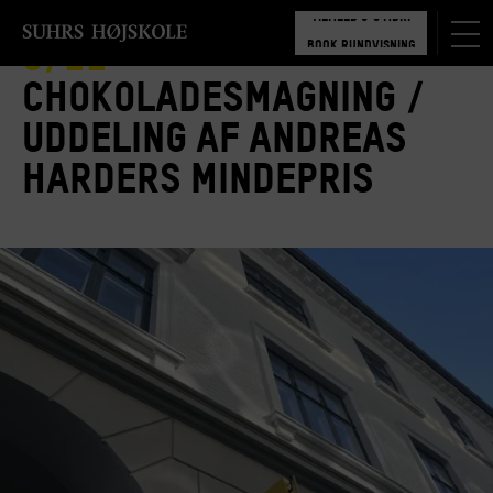
TILMELD 5-6 MDR.
BOOK RUNDVISNING
9/11
Chokoladesmagning /
Uddeling af Andreas
Harders Mindepris