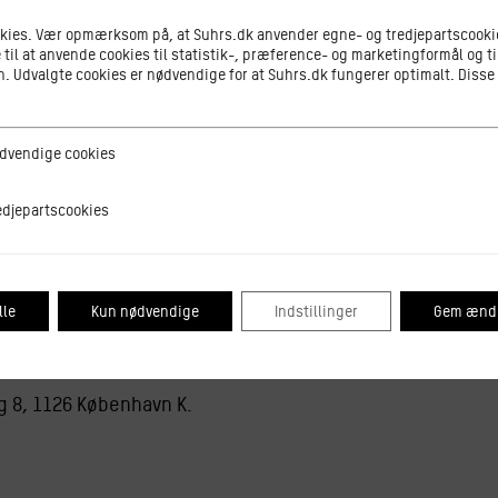
okies. Vær opmærksom på, at Suhrs.dk anvender egne- og tredjepartscookie
 til at anvende cookies til statistik-, præference- og marketingformål og ti
 Udvalgte cookies er nødvendige for at Suhrs.dk fungerer optimalt. Disse
kel Friis-Holm til en chokolade talk og smagning.
ge cookies
dvendige cookies
r af chokolade-brandet af samme navn, som har æren af at
riis-Holm producerer chokolade ud fra princippet om at a
tscookies
edjepartscookies
, og er i dag indehaver af den største danske chokoladef
 en snak – og naturligvis en smagning – af vidunderlig ch
lle
Kun nødvendige
Indstillinger
Gem ændr
be lidt lækkert at drikke i baren, så ankom gerne lidt før.
g 8, 1126 København K.