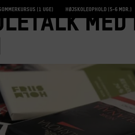
Sommerkursus (1 uge)
Højskoleophold (5-6 mdr.)
letalk med 
m