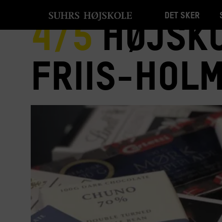
Det sker
4/5
Højsko
Friis-Hol