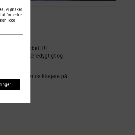
s. Vi ønsker
l at forbedre
 kan ikke
 være syvdobbelt (!)
rbejde både bæredygtigt og
abrik.
okolade, og gør os klogere på
inger