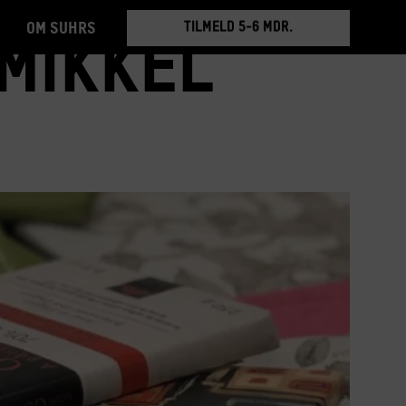
Om Suhrs
BOOK RUNDVISNING
Mikkel
TILMELD 5-6 MDR.
BOOK RUNDVISNING