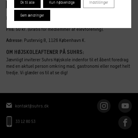
Ok til alle
Kun nødvendige
Indstillinger
Køb billet
Gem ændringer
Dato og tid:
Onsdag den 30. oktober. Klokken 19.00.
Pris:
50 kr. (Gratis for medlemmer af elevforening).
Adresse:
Pustervig 8, 1126 København K.
OM HØJSKOLEAFTENER PÅ SUHRS:
Jævnligt inviterer Suhrs Højskole indenfor til et åbent foredrag
med en aktuel person omkring mad, gastronomi eller noget helt
tredje. Vi glæder os til at se dig!
kontakt@suhrs.dk
33 12 80 53