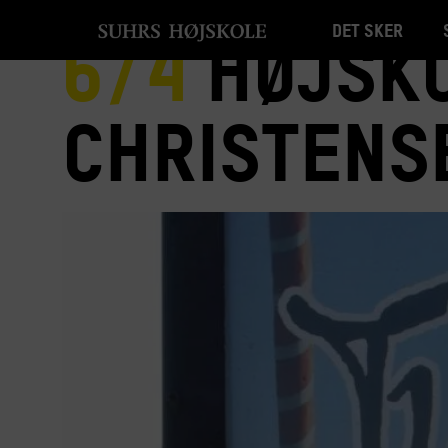
Det sker
6/4
Højsko
Christens