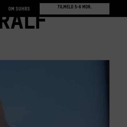
Om Suhrs
BOOK RUNDVISNING
Ralf
TILMELD 5-6 MDR.
BOOK RUNDVISNING