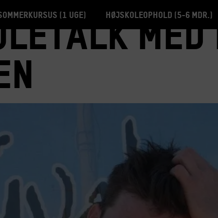
Sommerkursus (1 uge)
Højskoleophold (5-6 mdr.)
letalk med 
en