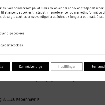
okies. Vær opmærksom på, at Suhrs.dk anvender egne- og tredjepartscookie
 til at anvende cookies til statistik-, præference- og marketingformål og ti
 Udvalgte cookies er nødvendige for at Suhrs.dk fungerer optimalt. Disse
sk handling
ge cookies
dvendige cookies
sikjournalist, radiovært og forfatter Ralf Christensen til e
tscookies
edjepartscookies
dybelse i et andet menneske, måske et andet køn, seksuali
ghed for at udvide vores verdensforståelse og os selv.
lle
Kun nødvendige
Indstillinger
Gem ændr
hvad musik gør ved os og betyder for vores kultur og vores 
ster vores tilhørsforhold gennem musik. En bevidstgørelse
 – der farver vores lytning og vores smag.
g 8, 1126 København K.