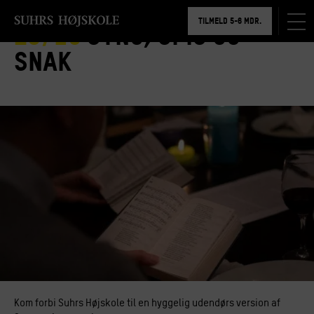
BOOK RUNDVISNING
TILMELD 5-6 MDR.
29/10
Syng, spis og
BOOK RUNDVISNING
snak
Kom forbi Suhrs Højskole til en hyggelig udendørs version af