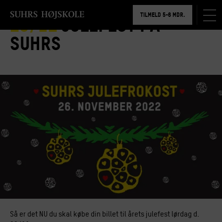
BOOK RUNDVISNING
TILMELD 5-6 MDR.
26/12
Julefest på
BOOK RUNDVISNING
Suhrs
Så er det NU du skal købe din billet til årets julefest lørdag d.