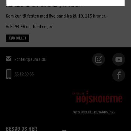
​Medlem af Suhrs Elevforening:
200 kroner.
Kom kun til festen med live band fra kl. 19:
115 kroner.
Vi GLÆDER os, til at se jer!
Køb billet
kontakt@suhrs.dk
33 12 80 53
BESØG OS HER