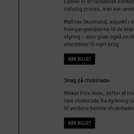
Eddike er et fantastisk elemen
naturlig proces, man kan anve
Mathias Skovmand, adjunkt i
fremgangsmåderne til de klas
styring – men giver også en i
vineddiker til eget brug.
Køb billet
Smag på chokolade:
Mikkel Friis Holm, stifter af 
lave chokolade fra dyrkning o
til verdens bedste chokolader
Køb billet