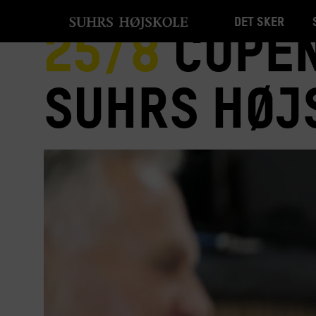
Det sker
25/8
Copen
Suhrs Høj