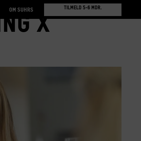
Om Suhrs
BOOK RUNDVISNING
ng X
TILMELD 5-6 MDR.
BOOK RUNDVISNING