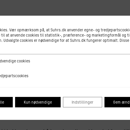
med smag og læring med kartoffelavler Leon Johansen fra
okies. Vær opmærksom på, at Suhrs.dk anvender egne- og tredjepartscookie
 til at anvende cookies til statistik-, præference- og marketingformål og ti
 Udvalgte cookies er nødvendige for at Suhrs.dk fungerer optimalt. Disse
 hav af forskellige kartoffelsorter – langt flere end vi gø
en, da vi begyndte at bruge traktorer og maskiner i landbr
r lagt mange af de gamle sorter i jorden, og i samarbejde 
ge cookies
dvendige cookies
ne og opkvalificerer dem til brug i køkkenet og til dyrkn
tscookies
edjepartscookies
 undervejs få tips til dyrkning og produktion af kartofler,
ellige sorter.
lle
Kun nødvendige
Indstillinger
Gem ændr