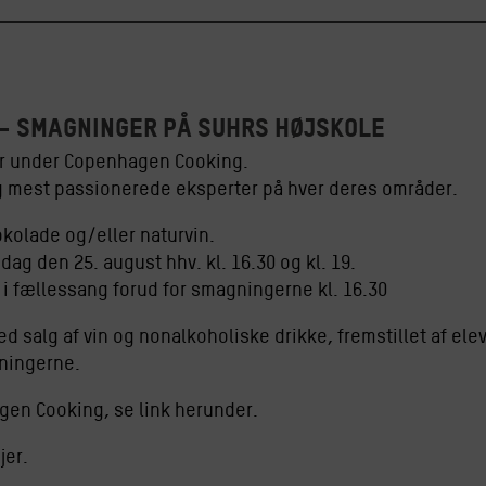
– Smagninger på Suhrs Højskole
er under Copenhagen Cooking.
g mest passionerede eksperter på hver deres områder.
okolade og/eller naturvin.
ag den 25. august hhv. kl. 16.30 og kl. 19.
 i fællessang forud for smagningerne kl. 16.30
ed salg af vin og nonalkoholiske drikke, fremstillet af ele
gningerne.
gen Cooking, se link herunder.
jer.