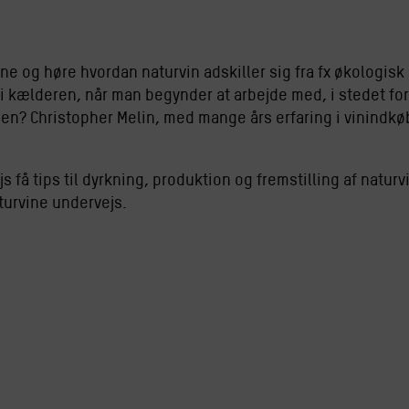
e og høre hvordan naturvin adskiller sig fra fx økologisk
 i kælderen, når man begynder at arbejde med, i stedet fo
en? Christopher Melin, med mange års erfaring i vinindkøb,
s få tips til dyrkning, produktion og fremstilling af natu
turvine undervejs.