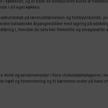
t i køkkenet, og er både en kompliceret kunst at fremstil
nde i sit eget køkken.
 madkundskab på læreruddannelsen og hobbyvinbonde, p
siske balsamiske årgangseddiker med lagring på adskilli
ndføring i, hvordan du selv kan fremstille og smagssætte e
Friis-Holm og verdensmester i flere chokoladekatagorier, in
ver høst og fermentering og til bønnerne ender på hans ch
.