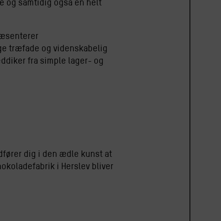
le og samtidig også en helt
ræsenterer
ge træfade og videnskabelig
ddiker fra simple lager- og
dfører dig i den ædle kunst at
okoladefabrik i Herslev bliver