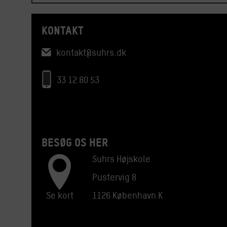
KONTAKT
kontakt@suhrs.dk
33 12 80 53
BESØG OS HER
Suhrs Højskole
Pustervig 8
Se kort
1126 København K