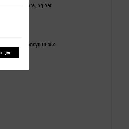
inale forfattere, og har
udgave af
aturligvis hensyn til alle
inger