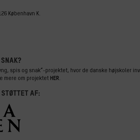
1126 København K.
G SNAK?
ng, spis og snak”-projektet, hvor de danske højskoler inv
HER
se mere om projektet
.
 støttet af: