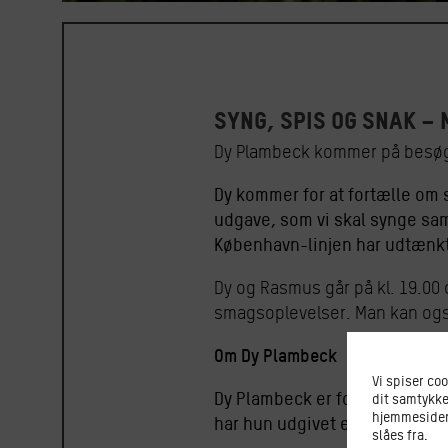
SYNG, SPIS OG SNAK –
Dy Plambeck kommer på besøg i 
Dy kommer for at fortælle om
udgave, som vi skal synge sa
København-linjen har udtænkt 
Dy og Rasmus går på kl. 19.00 
smagsoplevelser. Man kan også 
Om Dy Plambeck
Vi spiser co
Dy Plambeck er forfatter, udd
dit samtykke
hjemmesiden.
har hun udgivet en række roma
slåes fra.