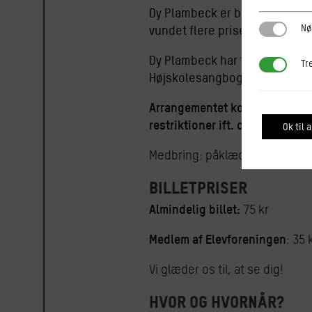
Dy Plambeck er blevet karakter
Nødvendi
Nø
vundet flere priser for sit forf
Dy Plambeck har fra 2017-2020
Tredjepar
Tr
Højskolesangbogen.
Arrangementet kommer til at for
restriktioner ift. corona.
Ok til a
Medbring: påklædning efter vej
Billetpriser
Almindelig billet:
75 kr
Medlem af Elevforeningen
: 35 
Vi glæder os til, at se dig!
Hvor og hvornår?