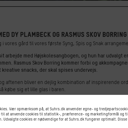
 MED DY PLAMBECK og Rasmus Skov Borring
vores gård til vores første Syng, Spis og Snak arrangemen
 sit arbejde med Højskolesangbogen, og hun har udvalgt e
mmen. Rasmus Skov Borring kommer forbi og akkompagnere
kreative snacks, der skal spises undervejs.
og aftenen bliver en dejlig kombination af inspirerende or
købe sig et lille glas i baren.
okies. Vær opmærksom på, at Suhrs.dk anvender egne- og tredjepartscookie
annet fra Forfatterskolen i 2004 og debuterede med Buresø
 til at anvende cookies til statistik-, præference- og marketingformål og ti
 Udvalgte cookies er nødvendige for at Suhrs.dk fungerer optimalt. Disse
ner, senest “Til min søster” i 2019.