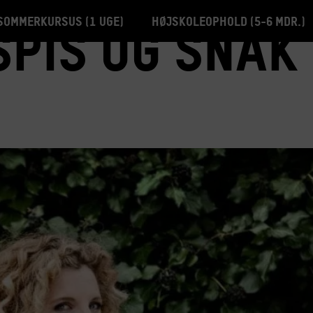
Sommerkursus (1 uge)
Højskoleophold (5-6 mdr.)
pis og snak 