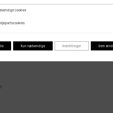
iseret som en af sin generations mest talentfulde og orig
ge cookies
dvendige cookies
atterskab.
 siddet i Højskolesangbogsudvalget, der redigerer d. 19. 
tscookies
edjepartscookies
egå udendørs, så vi kan synge sikkert og højt og vi tager n
lle
Kun nødvendige
Indstillinger
Gem ændr
ret og et gyldigt Covid-19 pas.
kr