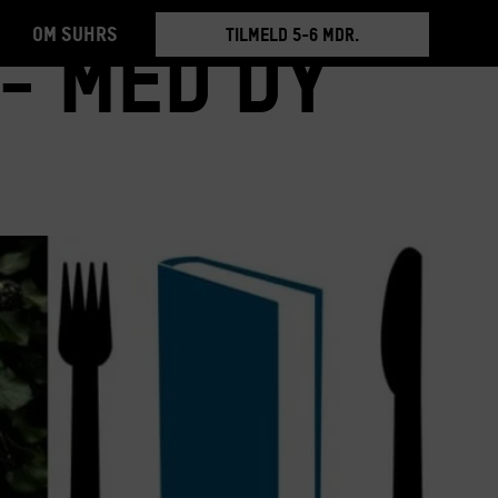
Om Suhrs
BOOK RUNDVISNING
- Med Dy
TILMELD 5-6 MDR.
BOOK RUNDVISNING