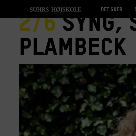
Det sker
2/6
Syng, s
Plambeck