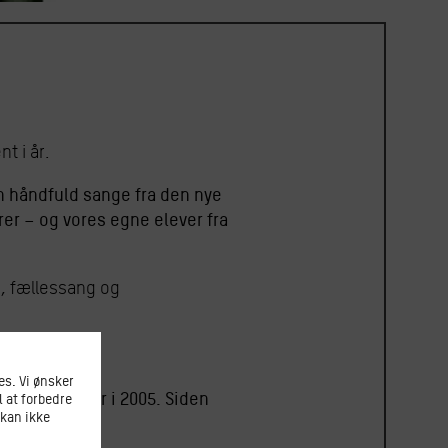
t i år.
n håndfuld sange fra den nye
r – og vores egne elever fra
d, fællessang og
s. Vi ønsker
-fortællinger i 2005. Siden
l at forbedre
 kan ikke