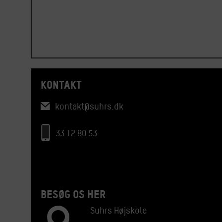
KONTAKT
kontakt@suhrs.dk
33 12 80 53
BESØG OS HER
Suhrs Højskole