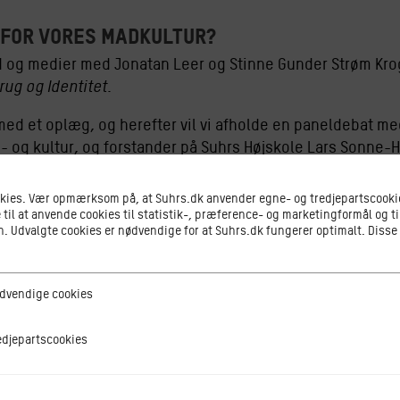
 for vores madkultur?
 og medier med Jonatan Leer og Stinne Gunder Strøm Kroga
rug og Identitet.
ed et oplæg, og herefter vil vi afholde en paneldebat med
e- og kultur, og forstander på Suhrs Højskole Lars Sonne-
er lektor (AAU), ph.d. og medieforsker med interesse i 
okies. Vær opmærksom på, at Suhrs.dk anvender egne- og tredjepartscookie
etode.
 til at anvende cookies til statistik-, præference- og marketingformål og ti
 Udvalgte cookies er nødvendige for at Suhrs.dk fungerer optimalt. Disse
kt (AAU) og madkulturforsker med speciale i madmedier, o
ge cookies
dvendige cookies
er
 mens folk samles i nye online madfællesskaber. Vi brug
tscookies
edjepartscookies
 og poster billeder af mad som aldrig før. Paradokserne i