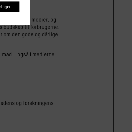
inger
ellem mad og medier, og i
s budskab til forbrugerne.
er om den gode og dårlige
l mad – også i medierne.
madens og forskningens