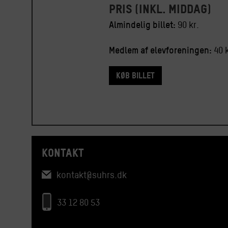
Pris (inkl. middag)
Almindelig billet:
90 kr.
Medlem af elevforeningen:
40 k
Køb billet
KONTAKT
kontakt@suhrs.dk
33 12 80 53