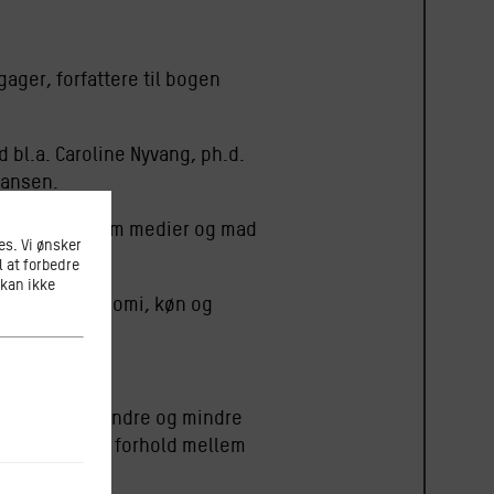
ger, forfattere til bogen
 bl.a. Caroline Nyvang, ph.d.
Hansen.
forholdet mellem medier og mad
s. Vi ønsker
l at forbedre
 kan ikke
plevelsesøkonomi, køn og
er generelt mindre og mindre
 det komplekse forhold mellem