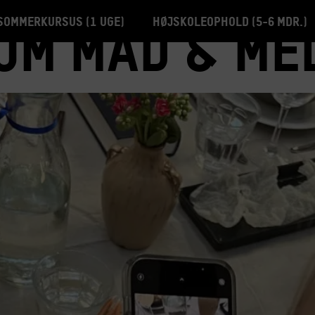
Sommerkursus (1 uge)
Højskoleophold (5-6 mdr.)
om mad & me