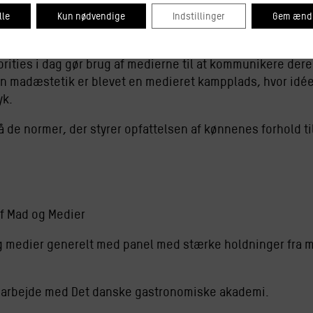
 også medieforbruger.
lle
Kun nødvendige
Indstillinger
Gem ændr
æggende indføring i det historiske aspekt af forholdet m
brities i dag gør brug af medierne til at kommunikere dere
an madæstetik er blevet en medieret kampplads, hvor idé
yk.
 de normer, der styrer opfattelsen af kønnenes forhold ti
n
f Mad og Medier
 medier generelt med panel med stærke holdninger fra 
marbejde med
Det danske gastronomiske akademi
.