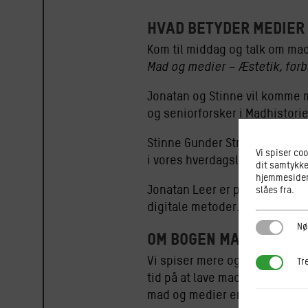
Hvad betyder medier
Kom til middag og talk om mad
Mad og medier – Æstetik, forb
Jonatan og Stinne vil komme m
og seniorforsker i Madhistori
Stinne Gunder Strøm Krogager 
Vi spiser co
i vores hverdagsliv, køn og m
dit samtykke
hjemmesiden.
Jonatan Leer er ph.d., adjun
slåes fra.
digitale metoder.
Nødvendi
Nø
Om bogen Mad & Medi
Vi spiser mere og mere alene,
Tredjepar
Tr
tid på at lave mad, men tager
mad og medier er mange.