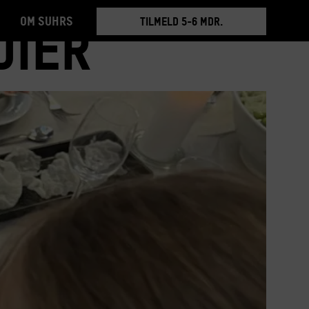
Om Suhrs
BOOK RUNDVISNING
dier
TILMELD 5-6 MDR.
BOOK RUNDVISNING