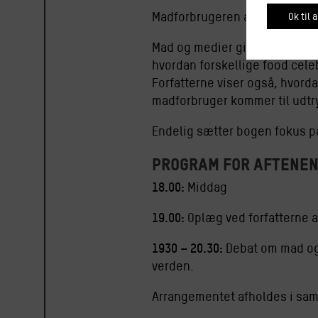
Madforbrugeren anno 2021 er
Ok til a
Mad og medier giver en grundl
hvordan forskellige food cele
Forfatterne viser også, hvord
madforbruger kommer til udtr
Endelig sætter bogen fokus på
Program for aftene
18.00:
Middag
19.00:
Oplæg ved forfatterne a
1930 – 20.30:
Debat om mad og
verden.
Arrangementet afholdes i sa