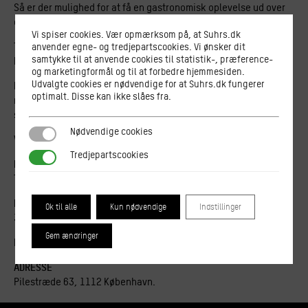
Så er der mulighed for at få en gastronomisk oplevelse ud over
det sædvanlige.
Vi spiser cookies. Vær opmærksom på, at Suhrs.dk
Tirsdag den 19. november overtager Gastro-eleverne på Suhrs
anvender egne- og tredjepartscookies. Vi ønsker dit
samtykke til at anvende cookies til statistik-, præference-
Højskole Restaurant Naert!
og marketingformål og til at forbedre hjemmesiden.
Udvalgte cookies er nødvendige for at Suhrs.dk fungerer
Naert er en gourmet-restaurant med et moderne take på det
optimalt. Disse kan ikke slåes fra.
nordiske køkken. Og vi lover en menu med hjerte, hjerne og
stærke hænder bag.
Nødvendige cookies
Nødvendige cookies
Vi glæder os til at se jer!
Tredjepartscookies
Tredjepartscookies
DATO
Tirsdag den 19. november klokken 19.00
PRIS
Ok til alle
Kun nødvendige
Indstillinger
300 kroner
Gem ændringer
Drikkevarer kan tilkøbes på Restaurant Naert.
ADRESSE
Pilestræde 63, 1112 København.