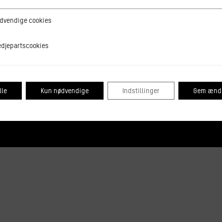
ge cookies
dvendige cookies
tscookies
edjepartscookies
lle
Kun nødvendige
Indstillinger
Gem ændr