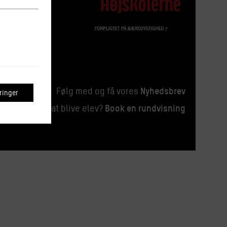
Nyhedsbrev
Følg med og få vores
inger
Book en rundvisning
Overvejer du at blive elev?