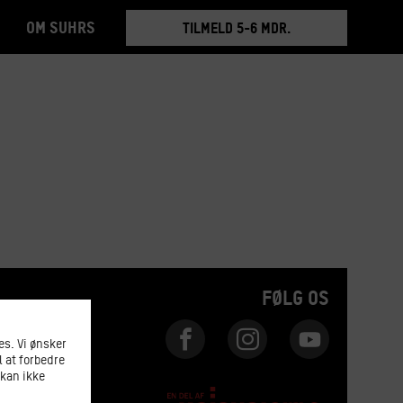
Om Suhrs
TILMELD 5-6 MDR.
BOOK RUNDVISNING
FØLG OS
s. Vi ønsker
l at forbedre
 kan ikke