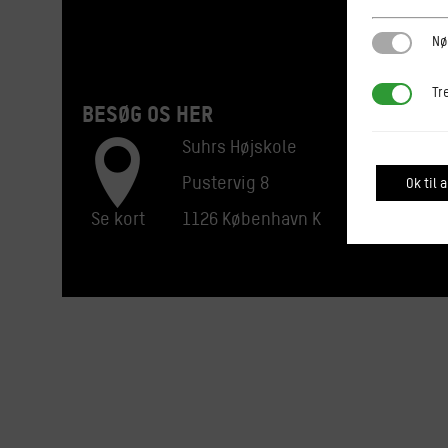
Nødvendi
Nø
Tredjepar
Tr
BESØG OS HER
Suhrs Højskole
Pustervig 8
Ok til a
Se kort
1126 København K