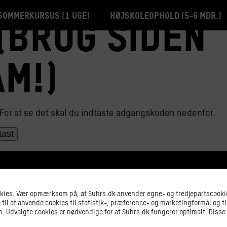
Sommerkursus (1 uge)
Højskoleophold (5-6 mdr.)
(brug siden
m!)
For at se det skal du indtaste adgangskoden nedenfor.
okies. Vær opmærksom på, at Suhrs.dk anvender egne- og tredjepartscookie
 til at anvende cookies til statistik-, præference- og marketingformål og ti
 Udvalgte cookies er nødvendige for at Suhrs.dk fungerer optimalt. Disse