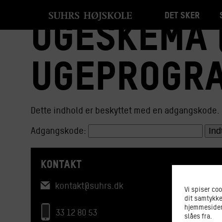
Det sker
Ugeskema 
ugeprogra
Dette indhold er beskyttet med en adgangskode. 
Adgangskode:
KONTAKT
kontakt@suhrs.dk
Vi spiser co
dit samtykke
hjemmesiden.
33 12 80 53
slåes fra.